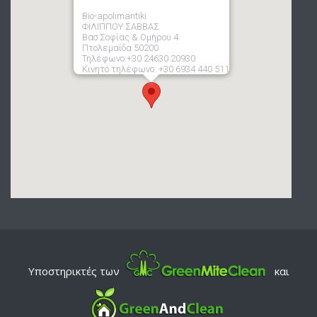
Bio-apolimantiki
ΦΙΛΙΠΠΟΥ ΣΑΒΒΑΣ
Βασ Σοφίας & Ομήρου 4
Πτολεμαίδα 50200
Τηλέφωνο:+30 24630 20930
Κινητό τηλέφωνο: +30 6934 440 511
Υποστηρικτές των
και