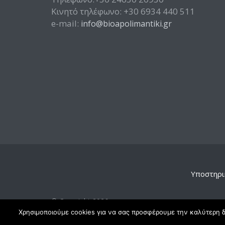
Κινητό τηλέφωνο: +30 6934 440 511
e-mail:
info@bioapolimantiki.gr
Υποστηρι
© Copyright 2026
• Theme Designed by
MotoPress
• Proudly Powered
Χρησιμοποιούμε cookies για να σας προσφέρουμε την καλύτερη δυ