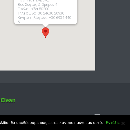
ΦΙΛΙΠΠΟΥ ΣΑΒΒΑΣ
Βασ Σοφίας & Ομήρου 4
Πτολεμαίδα 50200
Τηλέφωνο:+30 24630 20930
Κινητό τηλέφωνο: +30 6934 440
511
έματος
CreativityWeb,gr
ελίδα, θα υποθέσουμε πως είστε ικανοποιημένοι με αυτό.
Εντάξει