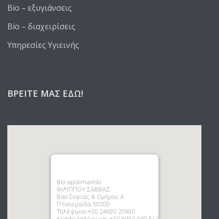
Bio – εξυγιάνσεις
Bio – διαχειρίσεις
Υπηρεσίες Υγιεινής
ΒΡΕΊΤΕ ΜΑΣ ΕΔΏ!
Bio-apolimantiki
ΦΙΛΙΠΠΟΥ ΣΑΒΒΑΣ
Βασ Σοφίας & Ομήρου 4
Πτολεμαίδα 50200
Τηλέφωνο:+30 24630 20930
Κινητό τηλέφωνο: +30 6934 440 511