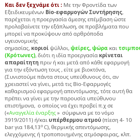
Και δεν ξεχνάμε ότι :
Με την Φροντίδα των
Εξειδικευμένων
Bio-εφαρμογών
Συντήρησης
,
παρέχεται η προεργασία άμεσης επέμβαση ώστε
προλαβαίνετε την εξάπλωση, σε προβλήματα που
μπορεί να προκύψουν από αρθρόποδα
υγειονομικής
σημασίας,
κοριοί
ψύλλοι,
ψείρες
,
ψώρα
και
τσιμπο
(Κρότωνες)
, διότι η ιδία προεργασία
κρίνεται
απαραίτητη
πριν ή και μετά από κάθε εφαρμογή
για την εξόντωση τους , είτε με βιοκτόνα,
(Συνιστούμε πάντα στους υπεύθυνους ότι, αν
χρειαστεί να γίνει, μετά τις Bio-Εφαρμογές
καθαρισμού εφαρμογή απεντόμωσης, τότε αυτή θα
πρέπει να γίνει με την παρουσία υπεύθυνου
επιστήμονα, ο οποίος να έχει προβεί π.χ σε
(«
Αναγγελία έναρξης
» σύμφωνα με το νόμο
3919/2011) ή/και
υπέρθερμου ατμού
(πίεση 4- 10
ο
bar για 184,13
C), θερμικής απεντόμωσης,
ελεγχόμενης ή τροποποιημένης ατμόσφαιρας, κλπ.