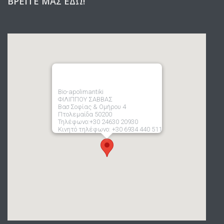
ΒΡΕΊΤΕ ΜΑΣ ΕΔΏ!
Bio-apolimantiki
ΦΙΛΙΠΠΟΥ ΣΑΒΒΑΣ
Βασ Σοφίας & Ομήρου 4
Πτολεμαίδα 50200
Τηλέφωνο:+30 24630 20930
Κινητό τηλέφωνο: +30 6934 440 511