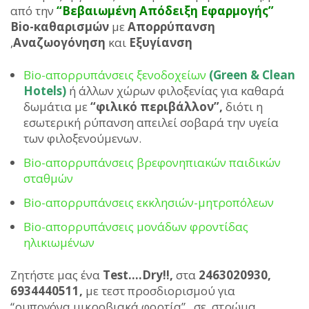
από την
“Βεβαιωμένη Απόδειξη Εφαρμογής”
Βio-καθαρισμών
με
Απορρύπανση
,
Αναζωογόνηση
και
Εξυγίανση
Bio-απορρυπάνσεις ξενοδοχείων
(Green & Clean
Hotels)
ή άλλων χώρων φιλοξενίας για καθαρά
δωμάτια με
“φιλικό περιβάλλον”,
διότι η
εσωτερική ρύπανση απειλεί σοβαρά την υγεία
των φιλοξενούμενων.
Bio-απορρυπάνσεις βρεφονηπιακών παιδικών
σταθμών
Bio-απορρυπάνσεις εκκλησιών-μητροπόλεων
Bio-απορρυπάνσεις μονάδων φροντίδας
ηλικιωμένων
Ζητήστε μας ένα
Test….Dry!!,
στα
2463020930,
6934440511,
με τεστ προσδιορισμού για
“ρυπογόνα μικροβιακά φορτία” , σε στρώμα,