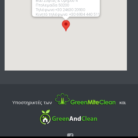
Βασ Σοφίας & Ομήρου 4
Πτολεμαίδα 50200
Τηλέφωνο:+30 24630 20930
Κινητό τηλέφωνο: +30 6934 440 511
Υποστηρικτές των
και