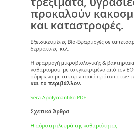
τρεξίματα, υγρασίε
προκαλούν κακοσμ
και καταστροφές.
Εξειδικευμένες Bio-Εφαρμογές σε ταπετσαρ
δερματίνες, κτλ.
Η εφαρμογή μικροβιολογικής & βακτηριακή
καθαρισμού, με το εγκεκριμένο από τον ΕΟ
σύμφωνα με τα ευρωπαϊκά πρότυπα των τυπ
και το περιβάλλον.
Sera Apolymantiko.PDF
Σχετικά Άρθρα
Η αόρατη πλευρά της καθαριότητας