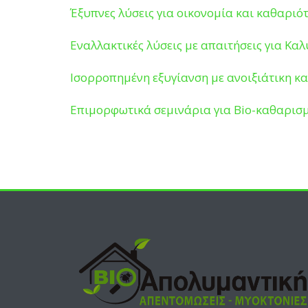
Έξυπνες λύσεις για οικονομία και καθαριό
Εναλλακτικές λύσεις με απαιτήσεις για Κα
Ισορροπημένη εξυγίανση με ανοιξιάτικη κ
Επιμορφωτικά σεμινάρια για Bio-καθαρισ