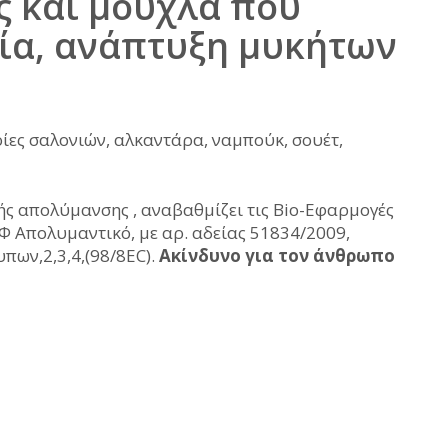
ς και μούχλα που
ία, ανάπτυξη μυκήτων
ίες σαλονιών, αλκαντάρα, ναμπούκ, σουέτ,
ς απολύμανσης , αναβαθμίζει τις Bio-Εφαρμογές
Φ Απολυμαντικό, με αρ. αδείας 51834/2009,
ων,2,3,4,(98/8EC).
Aκίνδυνο για τον άνθρωπο