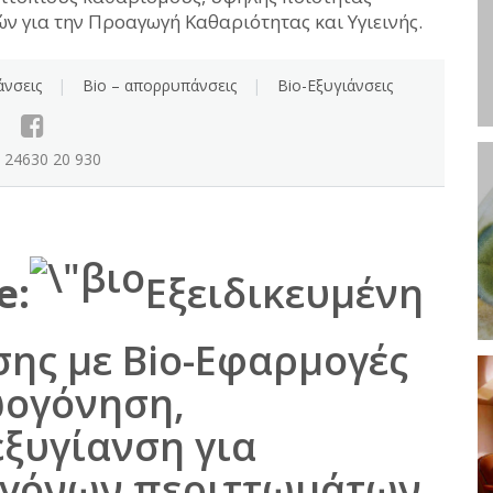
ν για την Προαγωγή Καθαριότητας και Υγιεινής.
e:
Εξειδικευμένη
ης με Bio-Εφαρμογές
ωογόνηση,
ξυγίανση για
ογόνων περιττωμάτων