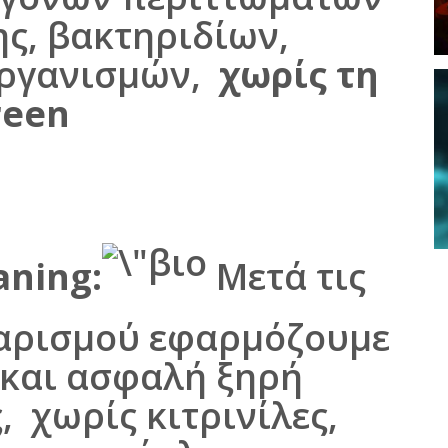
ς, βακτηριδίων,
οργανισμών,
χωρίς τη
reen
aning:
Μετά τις
θαρισμού εφαρμόζουμε
 και ασφαλή ξηρή
 χωρίς κιτρινίλες,