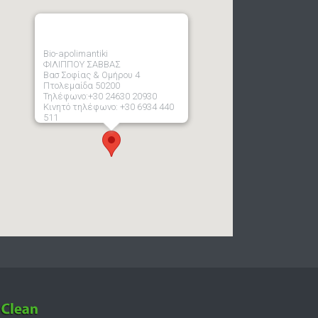
Bio-apolimantiki
ΦΙΛΙΠΠΟΥ ΣΑΒΒΑΣ
Βασ Σοφίας & Ομήρου 4
Πτολεμαίδα 50200
Τηλέφωνο:+30 24630 20930
Κινητό τηλέφωνο: +30 6934 440
511