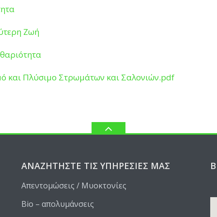
τητα
λύτερη Ζωή
αθαριότητα
μό και Πλύσιμο Στρωμάτων και Σαλονιών.pdf
ΑΝΑΖΗΤΉΣΤΕ ΤΙΣ ΥΠΗΡΕΣΊΕΣ ΜΑΣ
Β
Απεντομώσεις / Μυοκτονίες
Bio – απολυμάνσεις