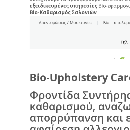
εξειδικευμένες υπηρεσίες
Bio-εφαρμογώ
Bio-Καθαρισμός Σαλονιών
Βio-Upholstery Car
Φροντίδα Συντήρησ
καθαρισμού, αναζ
απορρύπανση και ε
αφαίρεση αλλεργι