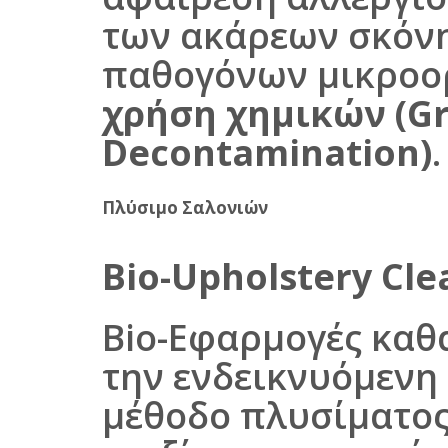
των ακάρεων σκόνη
παθογόνων μικρο
χρήση χημικών
(G
Decontamination)
.
Πλύσιμο Σαλονιών
Bio-Upholstery Cle
Bio-Εφαρμογές κα
την ενδεικνυόμενη
μέθοδο πλυσίματος,