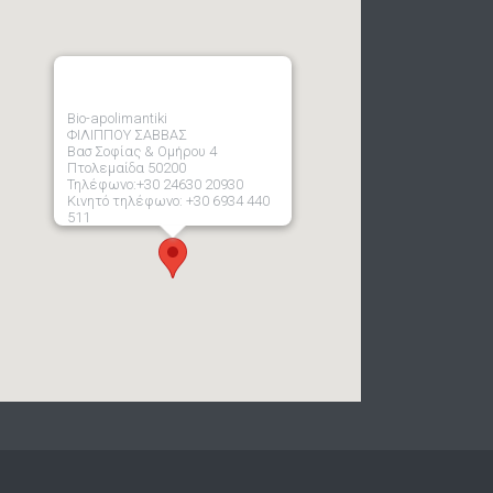
Bio-apolimantiki
ΦΙΛΙΠΠΟΥ ΣΑΒΒΑΣ
Βασ Σοφίας & Ομήρου 4
Πτολεμαίδα 50200
Τηλέφωνο:+30 24630 20930
Κινητό τηλέφωνο: +30 6934 440
511