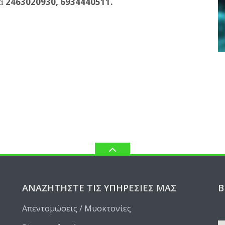
τα
2463020930, 6934440511.
ΑΝΑΖΗΤΉΣΤΕ ΤΙΣ ΥΠΗΡΕΣΊΕΣ ΜΑΣ
Β
Απεντομώσεις / Μυοκτονίες