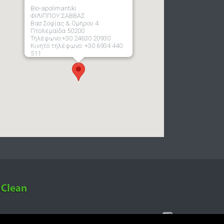
Bio-apolimantiki
ΦΙΛΙΠΠΟΥ ΣΑΒΒΑΣ
Βασ Σοφίας & Ομήρου 4
Πτολεμαίδα 50200
Τηλέφωνο:+30 24630 20930
Κινητό τηλέφωνο: +30 6934 440
511