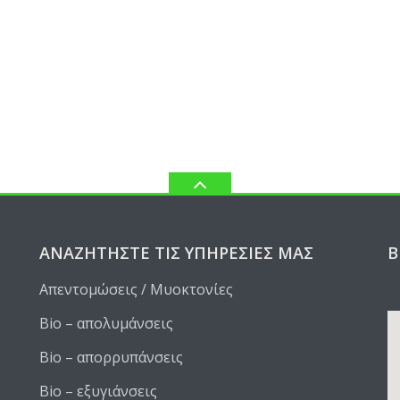
ΑΝΑΖΗΤΉΣΤΕ ΤΙΣ ΥΠΗΡΕΣΊΕΣ ΜΑΣ
Β
Απεντομώσεις / Μυοκτονίες
Bio – απολυμάνσεις
Bio – απορρυπάνσεις
Bio – εξυγιάνσεις