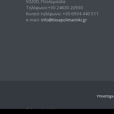
50200, Πτολεμαίδα
Τηλέφωνο:+30 24630 20930
Κινητό τηλέφωνο: +30 6934 440 511
e-mail:
info@bioapolimantiki.gr
Υποστηρι
© Copyright 2026