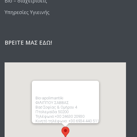
Bio – διαχειρίσεις
Υπηρεσίες Υγιεινής
ΒΡΕΊΤΕ ΜΑΣ ΕΔΏ!
Bio-apolimantiki
ΦΙΛΙΠΠΟΥ ΣΑΒΒΑΣ
Βασ Σοφίας & Ομήρου 4
Πτολεμαίδα 50200
Τηλέφωνο:+30 24630 20930
Κινητό τηλέφωνο: +30 6934 440 511