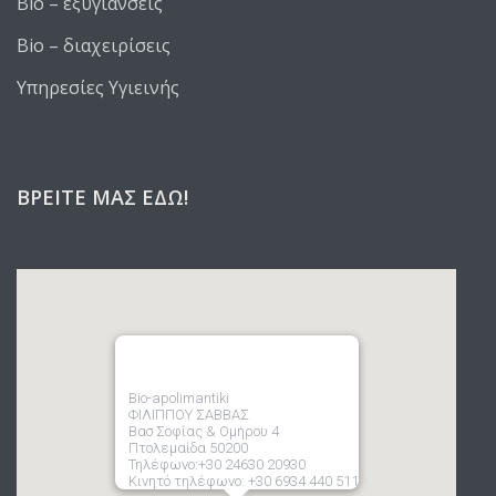
Bio – εξυγιάνσεις
Bio – διαχειρίσεις
Υπηρεσίες Υγιεινής
ΒΡΕΊΤΕ ΜΑΣ ΕΔΏ!
Bio-apolimantiki
ΦΙΛΙΠΠΟΥ ΣΑΒΒΑΣ
Βασ Σοφίας & Ομήρου 4
Πτολεμαίδα 50200
Τηλέφωνο:+30 24630 20930
Κινητό τηλέφωνο: +30 6934 440 511