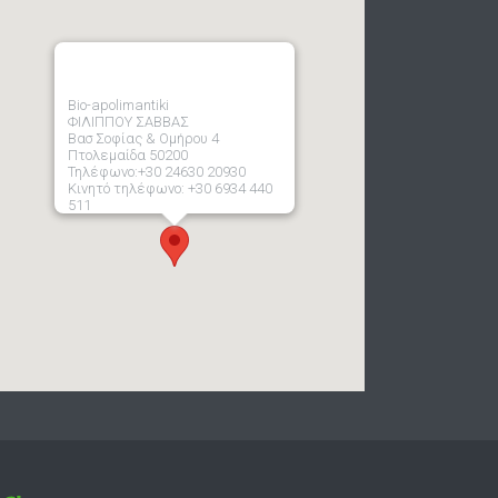
Bio-apolimantiki
ΦΙΛΙΠΠΟΥ ΣΑΒΒΑΣ
Βασ Σοφίας & Ομήρου 4
Πτολεμαίδα 50200
Τηλέφωνο:+30 24630 20930
Κινητό τηλέφωνο: +30 6934 440
511